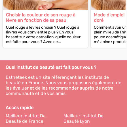
Choisir la couleur de son rouge à
Mode d'emploi p
lèvre en fonction de sa peau
doré
Quel rouge à lèvres choisir ? Quel rouge à
Comment avoir un 
lèvres vous convient le plus ? En vous
plein milieu de l’h
basant sur votre carnation, quelle couleur
pouce cosmétique 
est faite pour vous ? Avec ce...
mélanine : produits
Quel institut de beauté est fait pour vous ?
Estheteek est un site référençant les instituts de
beauté en France. Nous vous proposons également de
les évaluer et de les recommander auprès de notre
communauté et de vos amis.
Accès rapide
Meilleur Institut De
Meilleur Institut De
Beauté de France
Beauté Lyon