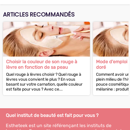
ARTICLES RECOMMANDÉS
Choisir la couleur de son rouge à
Mode d'emploi p
lèvre en fonction de sa peau
doré
Quel rouge à lèvres choisir ? Quel rouge à
Comment avoir un 
lèvres vous convient le plus ? En vous
plein milieu de l’h
basant sur votre carnation, quelle couleur
pouce cosmétique 
est faite pour vous ? Avec ce...
mélanine : produits
Quel institut de beauté est fait pour vous ?
Estheteek est un site référençant les instituts de