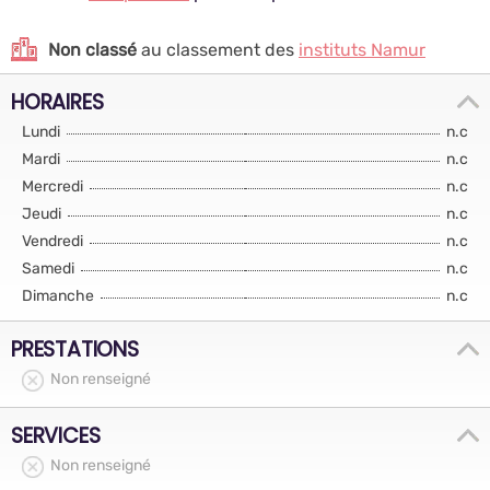
Non classé
au classement des
instituts Namur
HORAIRES
Lundi
n.c
Mardi
n.c
Mercredi
n.c
Jeudi
n.c
Vendredi
n.c
Samedi
n.c
Dimanche
n.c
PRESTATIONS
Non renseigné
SERVICES
Non renseigné