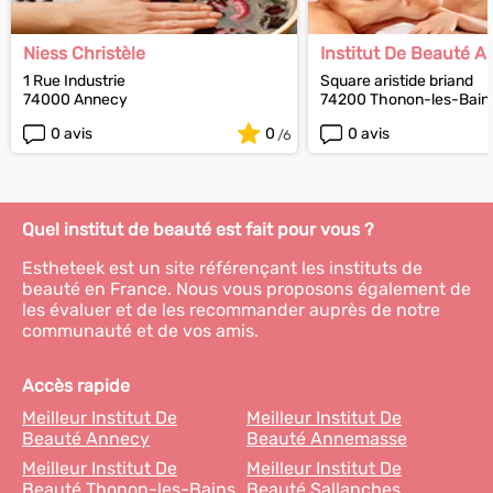
Niess Christèle
Institut De Beauté Ar
1 Rue Industrie
Square aristide briand
74000 Annecy
74200 Thonon-les-Bain
0 avis
0
0 avis
Quel institut de beauté est fait pour vous ?
Estheteek est un site référençant les instituts de
beauté en France. Nous vous proposons également de
les évaluer et de les recommander auprès de notre
communauté et de vos amis.
Accès rapide
Meilleur Institut De
Meilleur Institut De
Beauté Annecy
Beauté Annemasse
Meilleur Institut De
Meilleur Institut De
Beauté Thonon-les-Bains
Beauté Sallanches