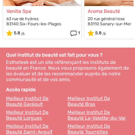
Vanilla Spa
Aroma Beauté
63 rue de hyères
20 rue général rose
83140 Six-Fours-les-Plages
83110 Sanary-sur-Mer
5.8
1
5.8
Quel institut de beauté est fait pour vous ?
Estheteek est un site référençant les instituts de
beauté en France. Nous vous proposons également de
les évaluer et de les recommander auprès de notre
communauté et de vos amis.
Accès rapide
Meilleur Institut De
Meilleur Institut De
Beauté Garéoult
Beauté Bras
Meilleur Institut De
Meilleur Institut De
Beauté Lorgues
Beauté La-Valette-du-Var
Meilleur Institut De
Meilleur Institut De
Beauté Saint-Aygulf
Beauté Tourrettes