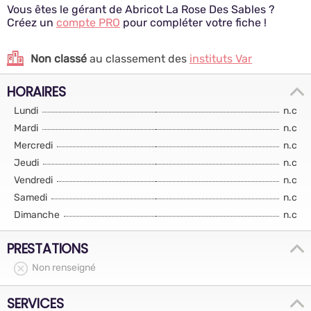
Vous êtes le gérant de Abricot La Rose Des Sables ?
Créez un
compte PRO
pour compléter votre fiche !
Non classé
au classement des
instituts Var
HORAIRES
Lundi
n.c
Mardi
n.c
Mercredi
n.c
Jeudi
n.c
Vendredi
n.c
Samedi
n.c
Dimanche
n.c
PRESTATIONS
Non renseigné
SERVICES