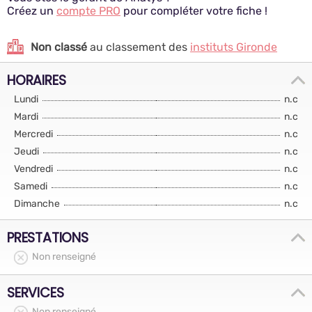
Créez un
compte PRO
pour compléter votre fiche !
Non classé
au classement des
instituts Gironde
HORAIRES
Lundi
n.c
Mardi
n.c
Mercredi
n.c
Jeudi
n.c
Vendredi
n.c
Samedi
n.c
Dimanche
n.c
PRESTATIONS
Non renseigné
SERVICES
Non renseigné