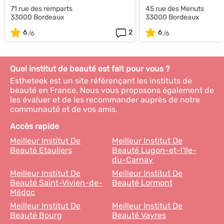
71 rue des remparts
45 rue des Menuts
33000 Bordeaux
33000 Bordeaux
6
2
6
Quel institut de beauté est fait pour vous ?
Estheteek est un site référençant les instituts de
beauté en France. Nous vous proposons également de
les évaluer et de les recommander auprès de notre
communauté et de vos amis.
Accès rapide
Meilleur Institut De
Meilleur Institut De
Beauté Etauliers
Beauté Lugon-et-l'Ile-
du-Carnay
Meilleur Institut De
Meilleur Institut De
Beauté Saint-Vivien-de-
Beauté Lormont
Médoc
Meilleur Institut De
Meilleur Institut De
Beauté Bourg
Beauté Vayres