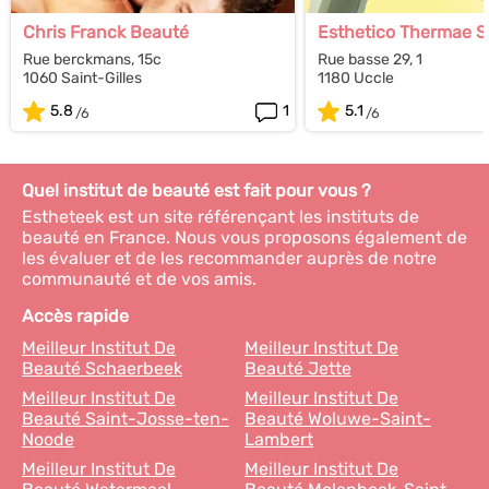
Chris Franck Beauté
Esthetico Thermae S
Rue berckmans, 15c
Rue basse 29, 1
1060 Saint-Gilles
1180 Uccle
5.8
1
5.1
Quel institut de beauté est fait pour vous ?
Estheteek est un site référençant les instituts de
beauté en France. Nous vous proposons également de
les évaluer et de les recommander auprès de notre
communauté et de vos amis.
Accès rapide
Meilleur Institut De
Meilleur Institut De
Beauté Schaerbeek
Beauté Jette
Meilleur Institut De
Meilleur Institut De
Beauté Saint-Josse-ten-
Beauté Woluwe-Saint-
Noode
Lambert
Meilleur Institut De
Meilleur Institut De