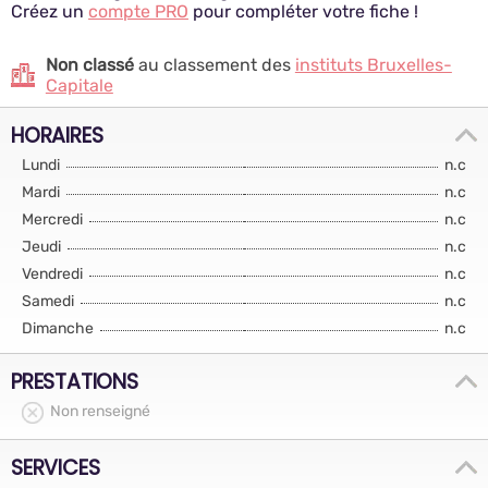
Créez un
compte PRO
pour compléter votre fiche !
Non classé
au classement des
instituts Bruxelles-
Capitale
HORAIRES
Lundi
n.c
Mardi
n.c
Mercredi
n.c
Jeudi
n.c
Vendredi
n.c
Samedi
n.c
Dimanche
n.c
PRESTATIONS
Non renseigné
SERVICES