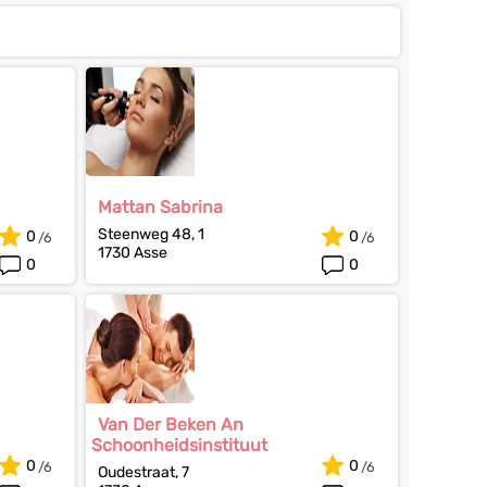
Mattan Sabrina
Steenweg 48, 1
0
0
1730 Asse
0
0
Van Der Beken An
Schoonheidsinstituut
0
0
Oudestraat, 7