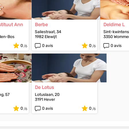
tituut Ann
Berbe
Deldime L
Saliestraat, 34
Sint-kwintens
den-Bos
1982 Elewijt
3350 Womme
0
0 avis
0
0 avis
De Lotus
g, 57
Lotuslaan, 20
3191 Hever
0
0 avis
0