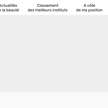
Actualités
Classement
A côté
e la beauté
des meilleurs instituts
de ma position