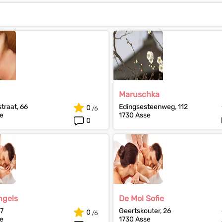
Maruschka
traat, 66
Edingsesteenweg, 112
0
e
1730 Asse
0
ngels
De Mol Sofie
 7
Geertskouter, 26
0
e
1730 Asse