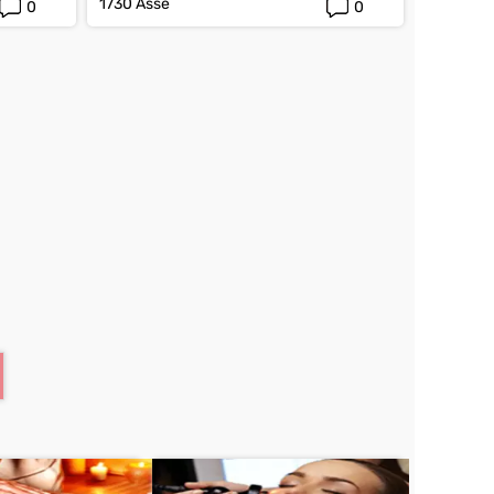
1730 Asse
0
0