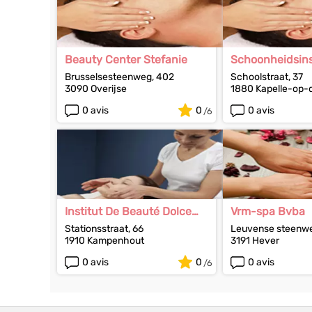
Beauty Center Stefanie
Schoonheidsins
Brusselsesteenweg, 402
Schoolstraat, 37
3090 Overijse
1880 Kapelle-op-
0 avis
0
0 avis
Institut De Beauté Dolce
Vrm-spa Bvba
Vita
Stationsstraat, 66
Leuvense steenwe
1910 Kampenhout
3191 Hever
0 avis
0
0 avis