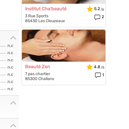
Institut Cha'beauté
5.2
3 Rue Sports
2
85430 Les Clouzeaux
n.c
n.c
n.c
Beauté Zen
4.8
n.c
7 pas chartier
n.c
1
85300 Challans
n.c
n.c