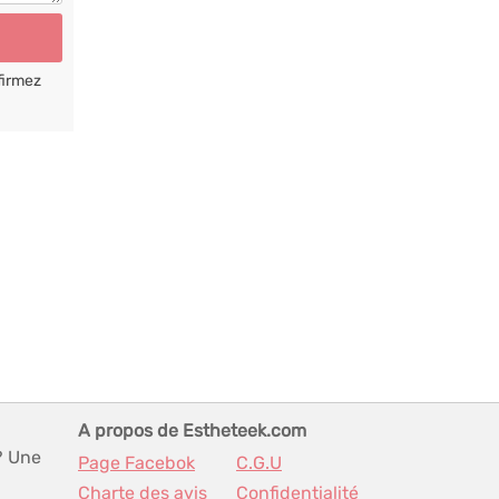
firmez
A propos de Estheteek.com
? Une
Page Facebok
C.G.U
Charte des avis
Confidentialité