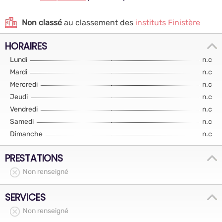
Non classé
au classement des
instituts Finistère
HORAIRES
Lundi
n.c
Mardi
n.c
Mercredi
n.c
Jeudi
n.c
Vendredi
n.c
Samedi
n.c
Dimanche
n.c
PRESTATIONS
Non renseigné
SERVICES
Non renseigné