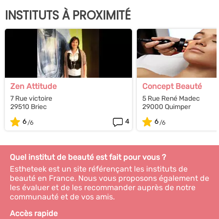
INSTITUTS À PROXIMITÉ
Zen Attitude
Concept Beauté
7 Rue victoire
5 Rue René Madec
29510 Briec
29000 Quimper
6
4
6
Quel institut de beauté est fait pour vous ?
Estheteek est un site référençant les instituts de
beauté en France. Nous vous proposons également de
les évaluer et de les recommander auprès de notre
communauté et de vos amis.
Accès rapide