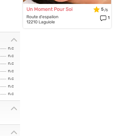
Un Moment Pour Soi
5
Route d'espalion
1
12210 Laguiole
n.c
n.c
n.c
n.c
n.c
n.c
n.c