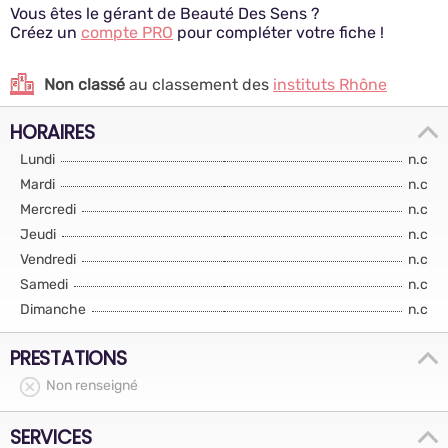
Vous êtes le gérant de Beauté Des Sens ?
Créez un
compte PRO
pour compléter votre fiche !
Non classé
au classement des
instituts Rhône
HORAIRES
Lundi
n.c
Mardi
n.c
Mercredi
n.c
Jeudi
n.c
Vendredi
n.c
Samedi
n.c
Dimanche
n.c
PRESTATIONS
Non renseigné
SERVICES