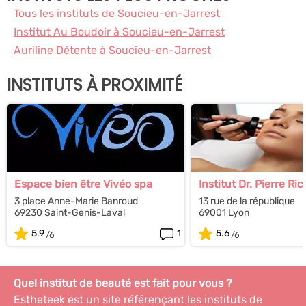
Tous les instituts de Soucieu-en-Jarrest
Institut Au Boudoir à Soucieu-en-Jarrest
Auriline Détente à Soucieu-en-Jarrest
INSTITUTS À PROXIMITÉ
Espace bien être Vivéo spa
Institut Dr. Pierre Ri
3 place Anne-Marie Banroud
13 rue de la république
69230 Saint-Genis-Laval
69001 Lyon
5.9
1
5.6
Quel institut de beauté est fait pour vous ?
Estheteek est un site référençant les instituts de