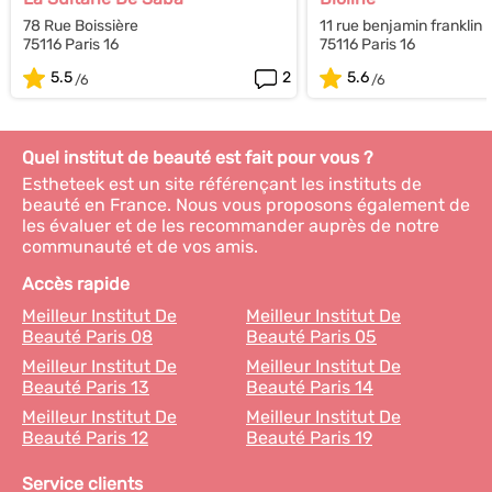
78 Rue Boissière
11 rue benjamin franklin
75116 Paris 16
75116 Paris 16
5.5
2
5.6
Quel institut de beauté est fait pour vous ?
Estheteek est un site référençant les instituts de
beauté en France. Nous vous proposons également de
les évaluer et de les recommander auprès de notre
communauté et de vos amis.
Accès rapide
Meilleur Institut De
Meilleur Institut De
Beauté Paris 08
Beauté Paris 05
Meilleur Institut De
Meilleur Institut De
Beauté Paris 13
Beauté Paris 14
Meilleur Institut De
Meilleur Institut De
Beauté Paris 12
Beauté Paris 19
Service clients