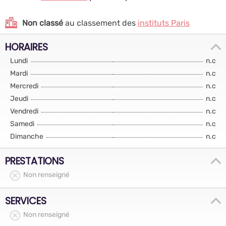
Non classé
au classement des
instituts Paris
HORAIRES
Lundi
n.c
Mardi
n.c
Mercredi
n.c
Jeudi
n.c
Vendredi
n.c
Samedi
n.c
Dimanche
n.c
PRESTATIONS
Non renseigné
SERVICES
Non renseigné