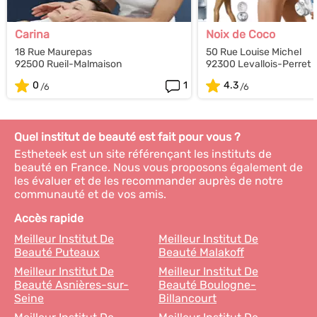
Carina
Noix de Coco
18 Rue Maurepas
50 Rue Louise Michel
92500 Rueil-Malmaison
92300 Levallois-Perret
0
1
4.3
Quel institut de beauté est fait pour vous ?
Estheteek est un site référençant les instituts de
beauté en France. Nous vous proposons également de
les évaluer et de les recommander auprès de notre
communauté et de vos amis.
Accès rapide
Meilleur Institut De
Meilleur Institut De
Beauté Puteaux
Beauté Malakoff
Meilleur Institut De
Meilleur Institut De
Beauté Asnières-sur-
Beauté Boulogne-
Seine
Billancourt