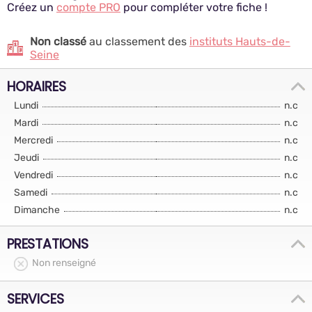
Créez un
compte PRO
pour compléter votre fiche !
Non classé
au classement des
instituts Hauts-de-
Seine
HORAIRES
Lundi
n.c
Mardi
n.c
Mercredi
n.c
Jeudi
n.c
Vendredi
n.c
Samedi
n.c
Dimanche
n.c
PRESTATIONS
Non renseigné
SERVICES