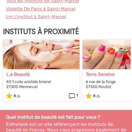
Tous les instituts de Saint-Marcel
Violette De Paris à Saint-Marcel
Lm L'institut à Saint-Marcel
INSTITUTS À PROXIMITÉ
L.a Beauté
Terre Sereine
40 t cote aristide briand
6 rue de la forge
27300 Menneval
27350 Routot
6
1
6
Quel institut de beauté est fait pour vous ?
Estheteek est un site référençant les instituts de
beauté en France. Nous vous proposons également de