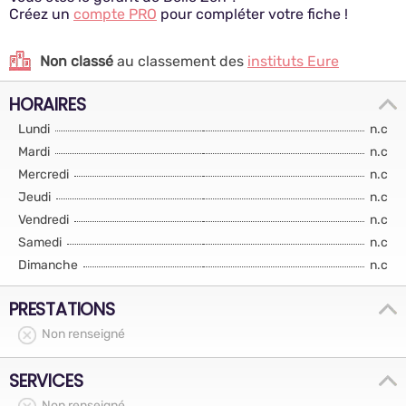
Créez un
compte PRO
pour compléter votre fiche !
Non classé
au classement des
instituts Eure
HORAIRES
Lundi
n.c
Mardi
n.c
Mercredi
n.c
Jeudi
n.c
Vendredi
n.c
Samedi
n.c
Dimanche
n.c
PRESTATIONS
Non renseigné
SERVICES
Non renseigné