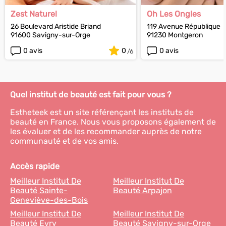
Zest Naturel
Oh Les Ongles
26 Boulevard Aristide Briand
119 Avenue République
91600 Savigny-sur-Orge
91230 Montgeron
0 avis
0
0 avis
Quel institut de beauté est fait pour vous ?
Estheteek est un site référençant les instituts de
beauté en France. Nous vous proposons également de
les évaluer et de les recommander auprès de notre
communauté et de vos amis.
Accès rapide
Meilleur Institut De
Meilleur Institut De
Beauté Sainte-
Beauté Arpajon
Geneviève-des-Bois
Meilleur Institut De
Meilleur Institut De
Beauté Evry
Beauté Savigny-sur-Orge