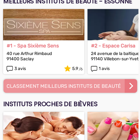
MEILLEURS INSTITUTS DE BEAUTÉ - ESSONNE
#1 - Spa Sixième Sens
#2 - Espace Carisa
40 rue Arthur Rimbaud
24 avenue de la baltique
91400 Saclay
91140 Villebon-sur-Yvet
3 avis
5.9
1 avis
CLASSEMENT MEILLEURS INSTITUTS DE BEAUTÉ
INSTITUTS PROCHES DE BIÈVRES