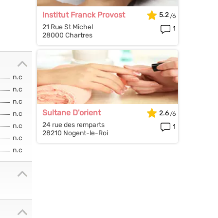
Institut Franck Provost
5.2
21 Rue St Michel
1
28000 Chartres
n.c
n.c
n.c
Sultane D'orient
2.6
n.c
24 rue des remparts
n.c
1
28210 Nogent-le-Roi
n.c
n.c