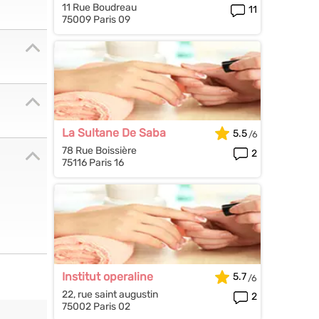
11 Rue Boudreau
11
75009 Paris 09
La Sultane De Saba
5.5
78 Rue Boissière
2
75116 Paris 16
Institut operaline
5.7
22, rue saint augustin
2
75002 Paris 02