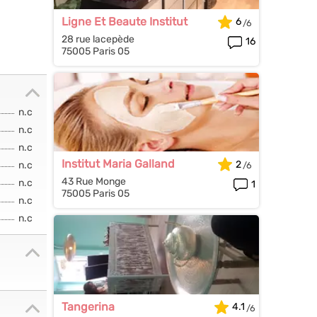
Ligne Et Beaute Institut
6
28 rue lacepède
16
75005 Paris 05
n.c
n.c
n.c
Institut Maria Galland
2
n.c
43 Rue Monge
n.c
1
75005 Paris 05
n.c
n.c
Tangerina
4.1