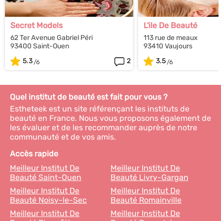
Secret Models
L'ile De Beauté
62 Ter Avenue Gabriel Péri
113 rue de meaux
93400 Saint-Ouen
93410 Vaujours
5.3
2
3.5
Quel institut de beauté est fait pour vous ?
Estheteek est un site référençant les instituts de
beauté en France. Nous vous proposons également de
les évaluer et de les recommander auprès de notre
communauté et de vos amis.
Accès rapide
Meilleur Institut De
Meilleur Institut De
Beauté Saint-Ouen
Beauté Livry-Gargan
Meilleur Institut De
Meilleur Institut De
Beauté Noisy-le-Sec
Beauté Romainville
Meilleur Institut De
Meilleur Institut De