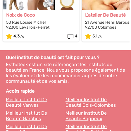
Noix de Coco
L'atelier De Beauté
50 Rue Louise Michel
21 Avenue Henri Barbus
92300 Levallois-Perret
92700 Colombes
4.3
4
5.1
Quel institut de beauté est fait pour vous ?
Estheteek est un site référençant les instituts de
beauté en France. Nous vous proposons également de
les évaluer et de les recommander auprès de notre
communauté et de vos amis.
Accès rapide
Meilleur Institut De
Meilleur Institut De
Beauté Vanves
Beauté Bois-Colombes
Meilleur Institut De
Meilleur Institut De
Beauté Garches
Beauté Bagneux
Meilleur Institut De
Meilleur Institut De