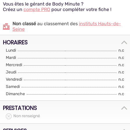
Vous êtes le gérant de Body Minute ?
Créez un
compte PRO
pour compléter votre fiche !
Non classé
au classement des
instituts Hauts-de-
Seine
HORAIRES
Lundi
n.c
Mardi
n.c
Mercredi
n.c
Jeudi
n.c
Vendredi
n.c
Samedi
n.c
Dimanche
n.c
PRESTATIONS
Non renseigné