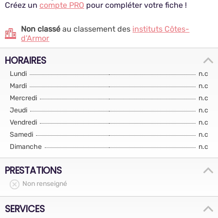
Créez un
compte PRO
pour compléter votre fiche !
Non classé
au classement des
instituts Côtes-
d'Armor
HORAIRES
Lundi
n.c
Mardi
n.c
Mercredi
n.c
Jeudi
n.c
Vendredi
n.c
Samedi
n.c
Dimanche
n.c
PRESTATIONS
Non renseigné
SERVICES