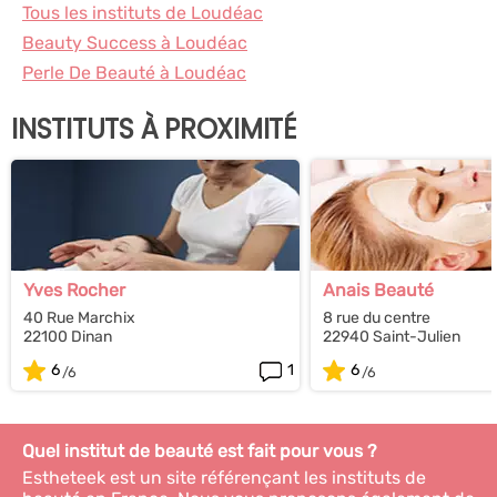
Tous les instituts de Loudéac
Beauty Success à Loudéac
Perle De Beauté à Loudéac
INSTITUTS À PROXIMITÉ
Yves Rocher
Anais Beauté
40 Rue Marchix
8 rue du centre
22100 Dinan
22940 Saint-Julien
6
1
6
Quel institut de beauté est fait pour vous ?
Estheteek est un site référençant les instituts de