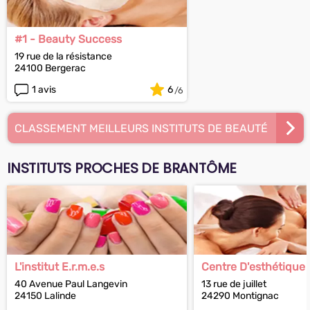
#1 - Beauty Success
19 rue de la résistance
24100 Bergerac
1 avis
6
CLASSEMENT MEILLEURS INSTITUTS DE BEAUTÉ
INSTITUTS PROCHES DE BRANTÔME
L'institut E.r.m.e.s
Centre D'esthétique
40 Avenue Paul Langevin
13 rue de juillet
24150 Lalinde
24290 Montignac