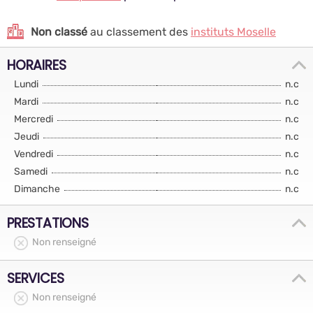
Non classé
au classement des
instituts Moselle
HORAIRES
Lundi
n.c
Mardi
n.c
Mercredi
n.c
Jeudi
n.c
Vendredi
n.c
Samedi
n.c
Dimanche
n.c
PRESTATIONS
Non renseigné
SERVICES
Non renseigné