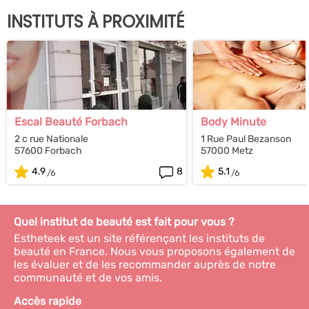
INSTITUTS À PROXIMITÉ
Escal Beauté Forbach
Body Minute
2 c rue Nationale
1 Rue Paul Bezanson
57600 Forbach
57000 Metz
4.9
8
5.1
Quel institut de beauté est fait pour vous ?
Estheteek est un site référençant les instituts de
beauté en France. Nous vous proposons également de
les évaluer et de les recommander auprès de notre
communauté et de vos amis.
Accès rapide