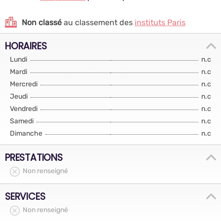
Non classé
au classement des
instituts Paris
HORAIRES
Lundi
n.c
Mardi
n.c
Mercredi
n.c
Jeudi
n.c
Vendredi
n.c
Samedi
n.c
Dimanche
n.c
PRESTATIONS
Non renseigné
SERVICES
Non renseigné