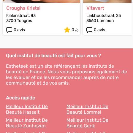
Croughs Kristel
Vitavert
Kielenstraat, 83
Linkhoutstraat, 25
3700 Tongres
3560 Lummen
0 avis
0
0 avis
Quel institut de beauté est fait pour vous ?
Estheteek est un site référençant les instituts de
beauté en France. Nous vous proposons également de
les évaluer et de les recommander auprès de notre
communauté et de vos amis.
Accès rapide
Meilleur Institut De
Meilleur Institut De
Beauté Hasselt
Beauté Lommel
Meilleur Institut De
Meilleur Institut De
Beauté Zonhoven
Beauté Genk