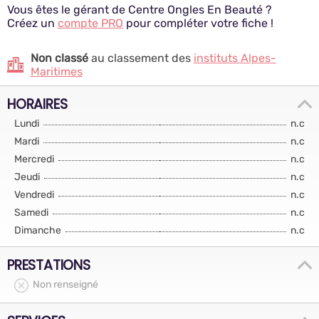
Vous êtes le gérant de Centre Ongles En Beauté ?
Créez un
compte PRO
pour compléter votre fiche !
Non classé
au classement des
instituts Alpes-
Maritimes
HORAIRES
Lundi
n.c
Mardi
n.c
Mercredi
n.c
Jeudi
n.c
Vendredi
n.c
Samedi
n.c
Dimanche
n.c
PRESTATIONS
Non renseigné