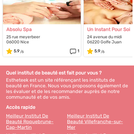
Absolu Spa
Un Instant Pour Soi
25 rue meyerbeer
24 avenue du midi
06000 Nice
06220 Golfe Juan
5.9
1
5.9
Quel institut de beauté est fait pour vous ?
Estheteek est un site référençant les instituts de
beauté en France. Nous vous proposons également de
les évaluer et de les recommander auprès de notre
communauté et de vos amis.
Accès rapide
Meilleur Institut De
Meilleur Institut De
Beauté Roquebrune-
Beauté Villefranche-sur-
Cap-Martin
Mer