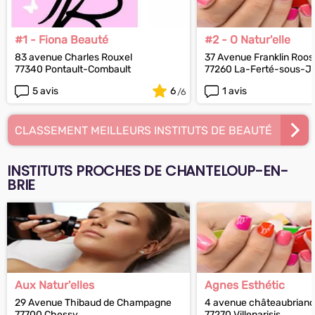
#1 - Fiona Beauté
#2 - O Natur'elle
83 avenue Charles Rouxel
37 Avenue Franklin Roos
77340 Pontault-Combault
77260 La-Ferté-sous-J
5 avis
6
1 avis
CLASSEMENT MEILLEURS INSTITUTS DE BEAUTÉ
INSTITUTS PROCHES DE CHANTELOUP-EN-
BRIE
Aux Natur'elles
Agnes Esthétic
29 Avenue Thibaud de Champagne
4 avenue châteaubriand
77700 Chessy
77270 Villeparisis