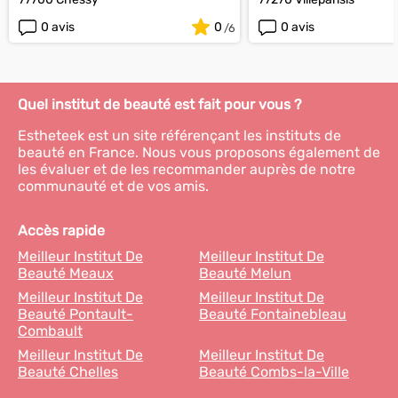
0 avis
0
0 avis
Quel institut de beauté est fait pour vous ?
Estheteek est un site référençant les instituts de
beauté en France. Nous vous proposons également de
les évaluer et de les recommander auprès de notre
communauté et de vos amis.
Accès rapide
Meilleur Institut De
Meilleur Institut De
Beauté Meaux
Beauté Melun
Meilleur Institut De
Meilleur Institut De
Beauté Pontault-
Beauté Fontainebleau
Combault
Meilleur Institut De
Meilleur Institut De
Beauté Chelles
Beauté Combs-la-Ville