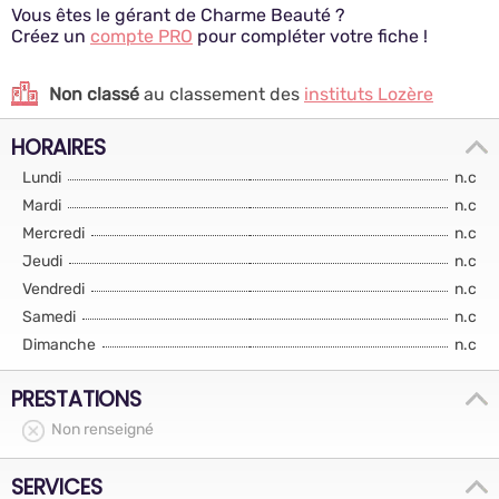
Vous êtes le gérant de Charme Beauté ?
Créez un
compte PRO
pour compléter votre fiche !
Non classé
au classement des
instituts Lozère
HORAIRES
Lundi
n.c
Mardi
n.c
Mercredi
n.c
Jeudi
n.c
Vendredi
n.c
Samedi
n.c
Dimanche
n.c
PRESTATIONS
Non renseigné
SERVICES