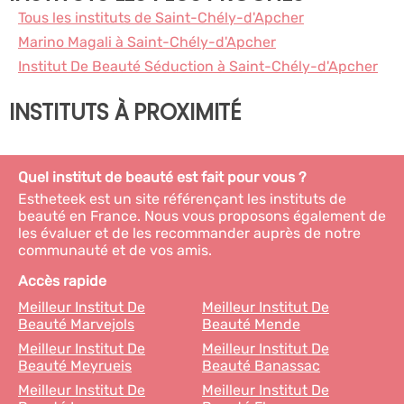
Tous les instituts de Saint-Chély-d'Apcher
Marino Magali à Saint-Chély-d'Apcher
Institut De Beauté Séduction à Saint-Chély-d'Apcher
INSTITUTS À PROXIMITÉ
Quel institut de beauté est fait pour vous ?
Estheteek est un site référençant les instituts de
beauté en France. Nous vous proposons également de
les évaluer et de les recommander auprès de notre
communauté et de vos amis.
Accès rapide
Meilleur Institut De
Meilleur Institut De
Beauté Marvejols
Beauté Mende
Meilleur Institut De
Meilleur Institut De
Beauté Meyrueis
Beauté Banassac
Meilleur Institut De
Meilleur Institut De