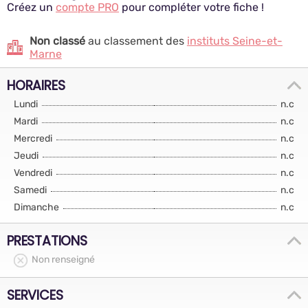
Créez un
compte PRO
pour compléter votre fiche !
Non classé
au classement des
instituts Seine-et-
Marne
HORAIRES
Lundi
n.c
Mardi
n.c
Mercredi
n.c
Jeudi
n.c
Vendredi
n.c
Samedi
n.c
Dimanche
n.c
PRESTATIONS
Non renseigné
SERVICES