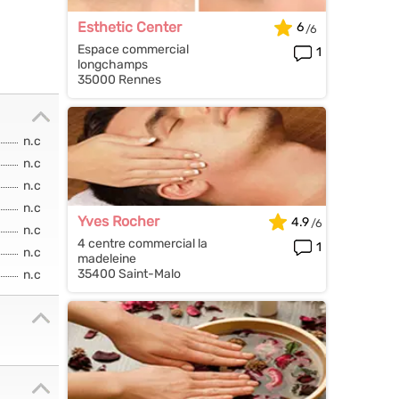
Esthetic Center
6
Espace commercial
1
longchamps
35000 Rennes
n.c
n.c
n.c
n.c
Yves Rocher
4.9
n.c
4 centre commercial la
1
n.c
madeleine
35400 Saint-Malo
n.c