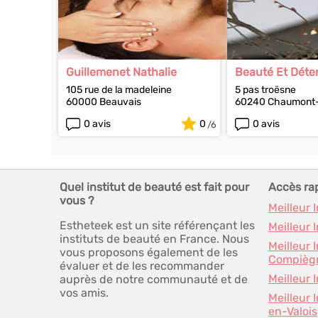
Guillemenet Nathalie
Beauté Et Déte
105 rue de la madeleine
5 pas troësne
60000 Beauvais
60240 Chaumont-
0 avis
0
0 avis
Quel institut de beauté est fait pour
Accès ra
vous ?
Meilleur 
Estheteek est un site référençant les
Meilleur 
instituts de beauté en France. Nous
Meilleur 
vous proposons également de les
Compièg
évaluer et de les recommander
Meilleur 
auprès de notre communauté et de
vos amis.
Meilleur 
en-Valois