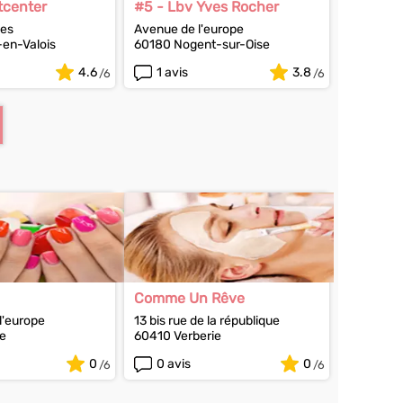
tcenter
#5 - Lbv Yves Rocher
ses
Avenue de l'europe
en-Valois
60180 Nogent-sur-Oise
4.6
1 avis
3.8
Comme Un Rêve
l'europe
13 bis rue de la république
e
60410 Verberie
0
0 avis
0