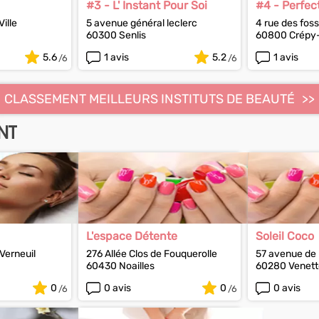
#3 - L' Instant Pour Soi
#4 - Perfec
ille
5 avenue général leclerc
4 rue des fos
60300 Senlis
60800 Crépy-
5.6
1 avis
5.2
1 avis
CLASSEMENT MEILLEURS INSTITUTS DE BEAUTÉ
NT
L'espace Détente
Soleil Coco
Verneuil
276 Allée Clos de Fouquerolle
57 avenue de 
60430 Noailles
60280 Venett
0
0 avis
0
0 avis