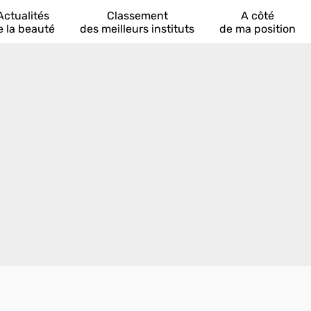
Actualités
Classement
A côté
e la beauté
des meilleurs instituts
de ma position