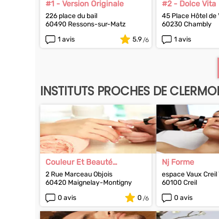
#1 - Version Originale
#2 - Dolce Vita
226 place du bail
45 Place Hôtel de V
60490 Ressons-sur-Matz
60230 Chambly
1 avis
5.9
1 avis
INSTITUTS PROCHES DE CLERMO
Couleur Et Beauté
Nj Forme
Esthetique
2 Rue Marceau Objois
espace Vaux Creil 
60420 Maignelay-Montigny
60100 Creil
0 avis
0
0 avis