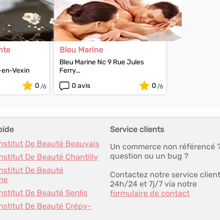
nte
Bleu Marine
Bleu Marine Nc 9 Rue Jules
en-Vexin
Ferry
60610 Lacroix-Saint-Ouen
0
0 avis
0
pide
Service clients
Institut De Beauté Beauvais
Un commerce non référencé 
question ou un bug ?
Institut De Beauté Chantilly
Institut De Beauté
Contactez notre service clien
ne
24h/24 et 7j/7 via notre
Institut De Beauté Senlis
formulaire de contact
Institut De Beauté Crépy-