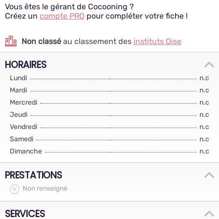
Vous êtes le gérant de Cocooning ?
Créez un
compte PRO
pour compléter votre fiche !
Non classé
au classement des
instituts Oise
HORAIRES
Lundi
n.c
Mardi
n.c
Mercredi
n.c
Jeudi
n.c
Vendredi
n.c
Samedi
n.c
Dimanche
n.c
PRESTATIONS
Non renseigné
SERVICES