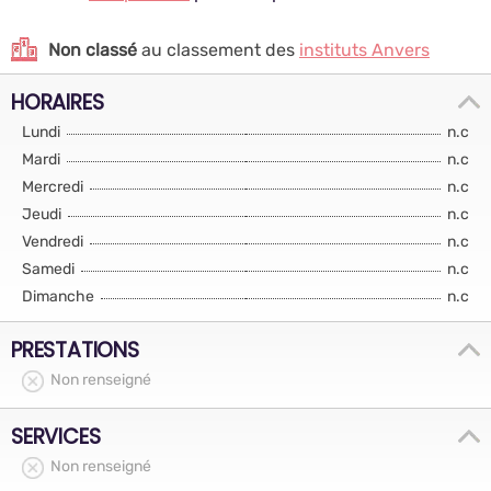
Non classé
au classement des
instituts Anvers
HORAIRES
Lundi
n.c
Mardi
n.c
Mercredi
n.c
Jeudi
n.c
Vendredi
n.c
Samedi
n.c
Dimanche
n.c
PRESTATIONS
Non renseigné
SERVICES
Non renseigné