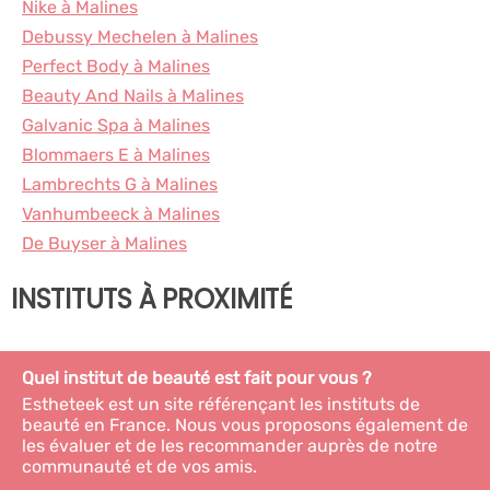
Nike à Malines
Debussy Mechelen à Malines
Perfect Body à Malines
Beauty And Nails à Malines
Galvanic Spa à Malines
Blommaers E à Malines
Lambrechts G à Malines
Vanhumbeeck à Malines
De Buyser à Malines
INSTITUTS À PROXIMITÉ
Quel institut de beauté est fait pour vous ?
Estheteek est un site référençant les instituts de
beauté en France. Nous vous proposons également de
les évaluer et de les recommander auprès de notre
communauté et de vos amis.