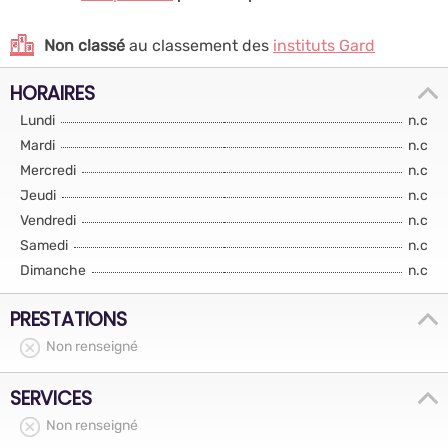
Non classé
au classement des
instituts Gard
HORAIRES
Lundi
n.c
Mardi
n.c
Mercredi
n.c
Jeudi
n.c
Vendredi
n.c
Samedi
n.c
Dimanche
n.c
PRESTATIONS
Non renseigné
SERVICES
Non renseigné