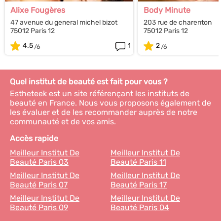
Alixe Fougères
Body Minute
47 avenue du general michel bizot
203 rue de charenton
75012 Paris 12
75012 Paris 12
4.5
1
2
Quel institut de beauté est fait pour vous ?
Estheteek est un site référençant les instituts de
beauté en France. Nous vous proposons également de
les évaluer et de les recommander auprès de notre
communauté et de vos amis.
Accès rapide
Meilleur Institut De
Meilleur Institut De
Beauté Paris 03
Beauté Paris 11
Meilleur Institut De
Meilleur Institut De
Beauté Paris 07
Beauté Paris 17
Meilleur Institut De
Meilleur Institut De
Beauté Paris 09
Beauté Paris 04