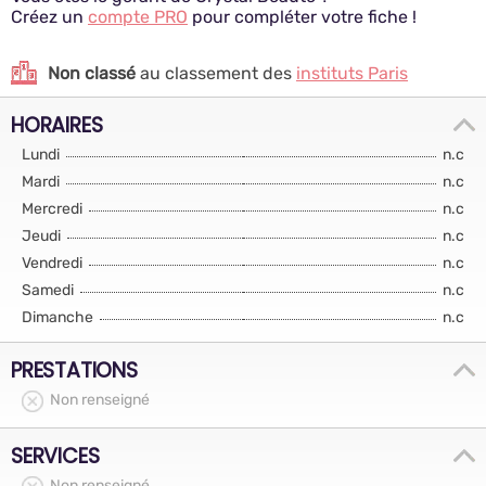
Créez un
compte PRO
pour compléter votre fiche !
Non classé
au classement des
instituts Paris
HORAIRES
Lundi
n.c
Mardi
n.c
Mercredi
n.c
Jeudi
n.c
Vendredi
n.c
Samedi
n.c
Dimanche
n.c
PRESTATIONS
Non renseigné
SERVICES
Non renseigné