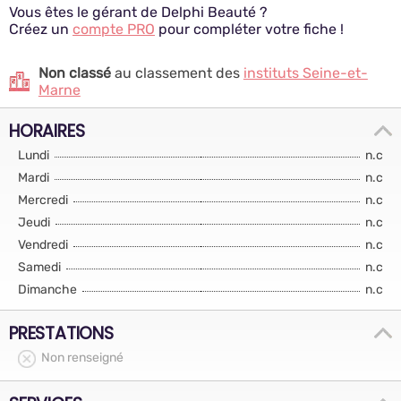
Vous êtes le gérant de Delphi Beauté ?
Créez un
compte PRO
pour compléter votre fiche !
Non classé
au classement des
instituts Seine-et-
Marne
HORAIRES
Lundi
n.c
Mardi
n.c
Mercredi
n.c
Jeudi
n.c
Vendredi
n.c
Samedi
n.c
Dimanche
n.c
PRESTATIONS
Non renseigné