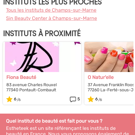
INSTITUTS LES PLUS PROCHES
Tous les instituts de Champs-sur-Marne
Sin Beauty Center à Champs-sur-Marne
INSTITUTS À PROXIMITÉ
Fiona Beauté
O Natur'elle
83 avenue Charles Rouxel
37 Avenue Franklin Roos
77340 Pontault-Combault
77260 La-Ferté-sous-J
6
5
6
Quel institut de beauté est fait pour vous ?
Estheteek est un site référençant les instituts de
beauté en France. Nous vous proposons également de