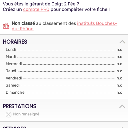
Vous êtes le gérant de Doigt 2 Fée ?
Créez un
compte PRO
pour compléter votre fiche !
Non classé
au classement des
instituts Bouches-
du-Rhône
HORAIRES
Lundi
n.c
Mardi
n.c
Mercredi
n.c
Jeudi
n.c
Vendredi
n.c
Samedi
n.c
Dimanche
n.c
PRESTATIONS
Non renseigné