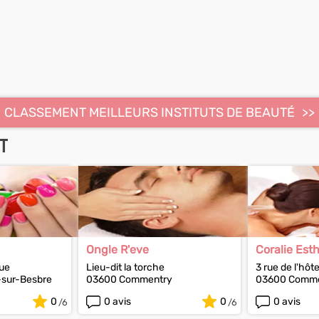
CLASSEMENT MEILLEURS INSTITUTS DE BEAUTÉ
T
Ongle R'eve
Coralie Est
que
Lieu-dit la torche
3 rue de l'hôte
sur-Besbre
03600 Commentry
03600 Comme
0
0 avis
0
0 avis