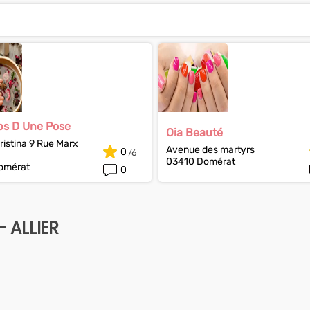
ps D Une Pose
Oia Beauté
ristina 9 Rue Marx
Avenue des martyrs
0
03410 Domérat
omérat
0
- ALLIER