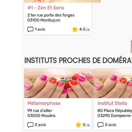
#1 - Zen Et Sens
2 ter rue porte des forges
03100 Montluçon
1 avis
4.5
INSTITUTS PROCHES DE DOMÉRA
Métamorphose
Institut Stella
99 rue d'allier
80 Place Républi
03000 Moulins
03290 Dompierre-
0 avis
0
0 avis