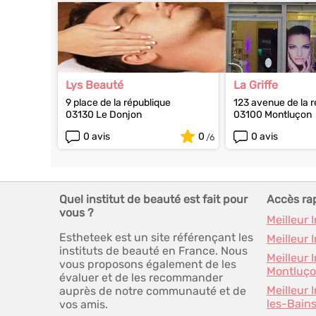
Lys Beauté
La Griffe
9 place de la république
123 avenue de la 
03130 Le Donjon
03100 Montluçon
0 avis
0
0 avis
Quel institut de beauté est fait pour
Accès ra
vous ?
Meilleur 
Estheteek est un site référençant les
Meilleur 
instituts de beauté en France. Nous
Meilleur 
vous proposons également de les
Montluç
évaluer et de les recommander
Meilleur 
auprès de notre communauté et de
les-Bain
vos amis.