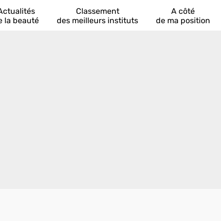
Actualités
Classement
A côté
e la beauté
des meilleurs instituts
de ma position