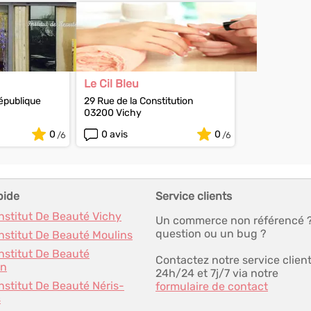
Le Cil Bleu
république
29 Rue de la Constitution
03200 Vichy
0
0 avis
0
pide
Service clients
Institut De Beauté Vichy
Un commerce non référencé 
question ou un bug ?
Institut De Beauté Moulins
Institut De Beauté
Contactez notre service clien
on
24h/24 et 7j/7 via notre
Institut De Beauté Néris-
formulaire de contact
s