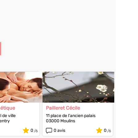
hétique
Pailleret Cécile
l de ville
11 place de l'ancien palais
ntry
03000 Moulins
0
0 avis
0