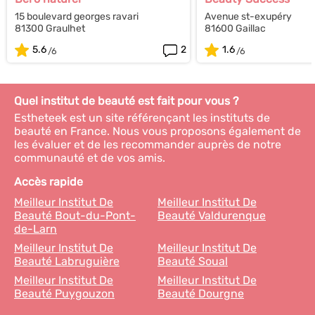
15 boulevard georges ravari
Avenue st-exupéry
81300 Graulhet
81600 Gaillac
5.6
2
1.6
Quel institut de beauté est fait pour vous ?
Estheteek est un site référençant les instituts de
beauté en France. Nous vous proposons également de
les évaluer et de les recommander auprès de notre
communauté et de vos amis.
Accès rapide
Meilleur Institut De
Meilleur Institut De
Beauté Bout-du-Pont-
Beauté Valdurenque
de-Larn
Meilleur Institut De
Meilleur Institut De
Beauté Labruguière
Beauté Soual
Meilleur Institut De
Meilleur Institut De
Beauté Puygouzon
Beauté Dourgne