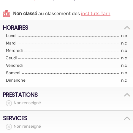
Non classé
au classement des
instituts Tarn
HORAIRES
Lundi
n.c
Mardi
n.c
Mercredi
n.c
Jeudi
n.c
Vendredi
n.c
Samedi
n.c
Dimanche
n.c
PRESTATIONS
Non renseigné
SERVICES
Non renseigné