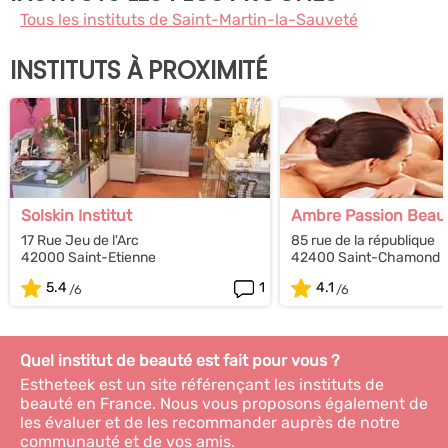
Tous les instituts de Saint-Martin-la-Sauveté
INSTITUTS À PROXIMITÉ
Solskin Institut
Ambre Passion Beau
17 Rue Jeu de l'Arc
85 rue de la république
42000 Saint-Etienne
42400 Saint-Chamond
5.4
1
4.1
Quel institut de beauté est fait pour vous ?
Estheteek est un site référençant les instituts de
beauté en France. Nous vous proposons également de
les évaluer et de les recommander auprès de notre
communauté et de vos amis.