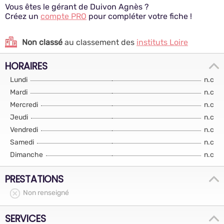
Vous êtes le gérant de Duivon Agnès ?
Créez un
compte PRO
pour compléter votre fiche !
Non classé
au classement des
instituts Loire
HORAIRES
Lundi
n.c
Mardi
n.c
Mercredi
n.c
Jeudi
n.c
Vendredi
n.c
Samedi
n.c
Dimanche
n.c
PRESTATIONS
Non renseigné
SERVICES