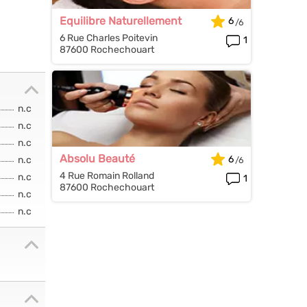
Equilibre Naturellement
6
6 Rue Charles Poitevin
1
87600 Rochechouart
n.c
n.c
n.c
Absolu Beauté
6
n.c
4 Rue Romain Rolland
n.c
1
87600 Rochechouart
n.c
n.c