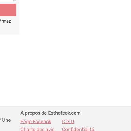
firmez
A propos de Estheteek.com
? Une
Page Facebok
C.G.U
Charte des avis
Confidentialité