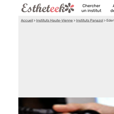
Chercher
un institut
d
Accueil
>
Instituts Haute-Vienne
>
Instituts Panazol
>
Eden