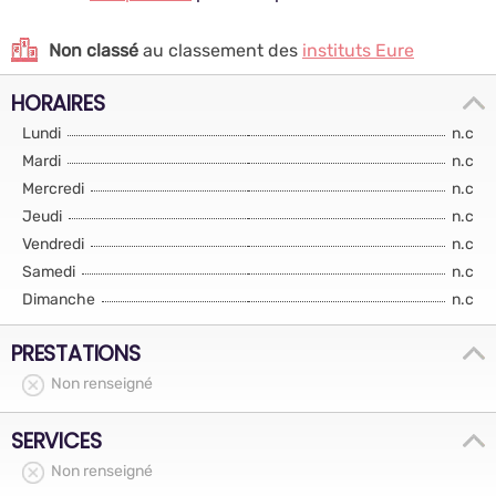
Non classé
au classement des
instituts Eure
HORAIRES
Lundi
n.c
Mardi
n.c
Mercredi
n.c
Jeudi
n.c
Vendredi
n.c
Samedi
n.c
Dimanche
n.c
PRESTATIONS
Non renseigné
SERVICES
Non renseigné