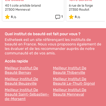
40 t cote aristide briand
6 rue de la forge
27300 Menneval
27350 Routot
6
1
6
Quel institut de beauté est fait pour vous ?
Estheteek est un site référençant les instituts de
beauté en France. Nous vous proposons également de
les évaluer et de les recommander auprès de notre
communauté et de vos amis.
Accès rapide
Meilleur Institut De
Meilleur Institut De
Beauté Bernay
Beauté Thiberville
Meilleur Institut De
Meilleur Institut De
Beauté Beuzeville
Beauté Le-Thuit-Signol
Meilleur Institut De
Meilleur Institut De
Beauté Saint-Sébastien-
Beauté Menneval
de-Morsent