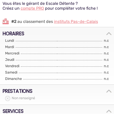
Vous êtes le gérant de Escale Détente ?
Créez un
compte PRO
pour compléter votre fiche !
#2
au classement des
instituts Pas-de-Calais
HORAIRES
Lundi
n.c
Mardi
n.c
Mercredi
n.c
Jeudi
n.c
Vendredi
n.c
Samedi
n.c
Dimanche
n.c
PRESTATIONS
Non renseigné
SERVICES