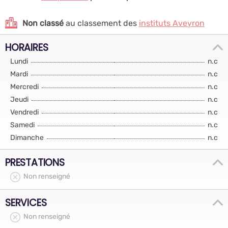
Non classé
au classement des
instituts Aveyron
HORAIRES
Lundi
n.c
Mardi
n.c
Mercredi
n.c
Jeudi
n.c
Vendredi
n.c
Samedi
n.c
Dimanche
n.c
PRESTATIONS
Non renseigné
SERVICES
Non renseigné