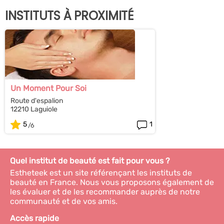
INSTITUTS À PROXIMITÉ
Un Moment Pour Soi
Route d'espalion
12210 Laguiole
5
1
Quel institut de beauté est fait pour vous ?
Estheteek est un site référençant les instituts de
beauté en France. Nous vous proposons également de
les évaluer et de les recommander auprès de notre
communauté et de vos amis.
Accès rapide