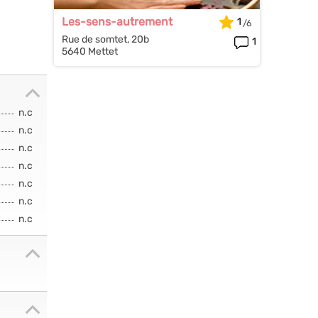
Les-sens-autrement
1
Rue de somtet, 20b
1
5640 Mettet
n.c
n.c
n.c
n.c
n.c
n.c
n.c