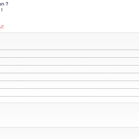
on ?
 !
ur