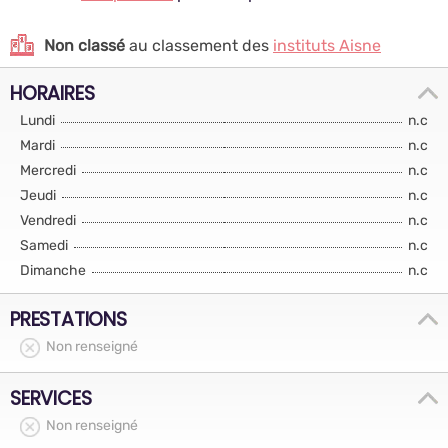
Non classé
au classement des
instituts Aisne
HORAIRES
Lundi
n.c
Mardi
n.c
Mercredi
n.c
Jeudi
n.c
Vendredi
n.c
Samedi
n.c
Dimanche
n.c
PRESTATIONS
Non renseigné
SERVICES
Non renseigné