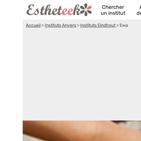
Chercher
un institut
d
Accueil
>
Instituts Anvers
>
Instituts Eindhout
>
Ewa