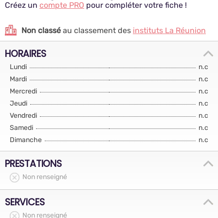
Créez un
compte PRO
pour compléter votre fiche !
Non classé
au classement des
instituts La Réunion
HORAIRES
Lundi
n.c
Mardi
n.c
Mercredi
n.c
Jeudi
n.c
Vendredi
n.c
Samedi
n.c
Dimanche
n.c
PRESTATIONS
Non renseigné
SERVICES
Non renseigné