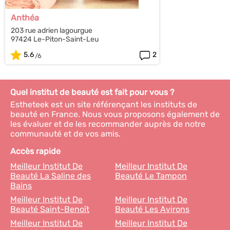
Anthéa
203 rue adrien lagourgue
97424 Le-Piton-Saint-Leu
5.6
2
Quel institut de beauté est fait pour vous ?
Estheteek est un site référençant les instituts de
beauté en France. Nous vous proposons également de
les évaluer et de les recommander auprès de notre
communauté et de vos amis.
Accès rapide
Meilleur Institut De
Meilleur Institut De
Beauté La Saline des
Beauté Le Tampon
Bains
Meilleur Institut De
Meilleur Institut De
Beauté Saint-Benoît
Beauté Les Avirons
Meilleur Institut De
Meilleur Institut De