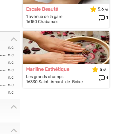
Escale Beauté
5.6
1 avenue de la gare
1
16150 Chabanais
n.c
n.c
n.c
Mariline Esthétique
5
n.c
Les grands champs
n.c
1
16330 Saint-Amant-de-Boixe
n.c
n.c