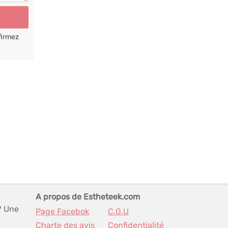
firmez
A propos de Estheteek.com
? Une
Page Facebok
C.G.U
Charte des avis
Confidentialité