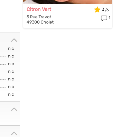
Citron Vert
3
5 Rue Travot
1
49300 Cholet
n.c
n.c
n.c
n.c
n.c
n.c
n.c